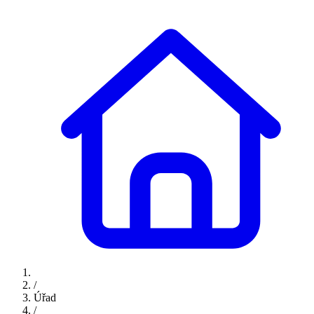
/
Úřad
/