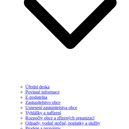
Úřední deska
Povinné informace
E-podatelna
Zastupitelstvo obce
Usnesení zastupitelstva obce
Vyhlášky a nařízení
Rozpočty obce a zřízených organizací
Odpady, vodné stočné, poplatky a služby
Prodeje a pronájmy