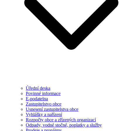
Úřední deska
Povinné informace
E-podatelna
Zastupitelstvo obce
Usnesení zastupitelstva obce
Vyhlášky a nařízení
Rozpočty obce a zřízených organizací
Odpady, vodné stočné, poplatky a služby
Prodeje a pronájmy