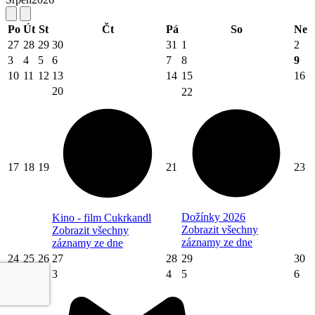
Po
Út
St
Čt
Pá
So
Ne
27
28
29
30
31
1
2
3
4
5
6
7
8
9
10
11
12
13
14
15
16
20
22
17
18
19
21
23
Dožínky 2026
Kino - film Cukrkandl
Zobrazit všechny
Zobrazit všechny
záznamy ze dne
záznamy ze dne
24
25
26
27
28
29
30
31
1
2
3
4
5
6