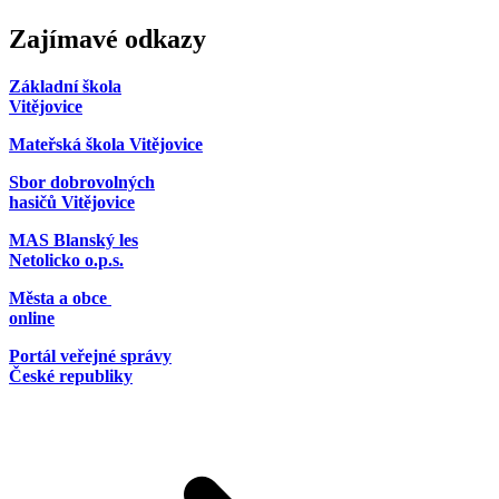
Zajímavé odkazy
Základní škola
Vitějovice
Mateřská škola Vitějovice
Sbor dobrovolných
hasičů Vitějovice
MAS Blanský les
Netolicko o.p.s.
Města a obce
online
Portál veřejné správy
České republiky