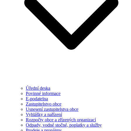
Úřední deska
Povinné informace
E-podatelna
Zastupitelstvo obce
Usnesení zastupitelstva obce
Vyhlášky a nařízení
Rozpočty obce a zřízených organizací
Odpady, vodné stočné, poplatky a služby
Prodeje a pronájmy