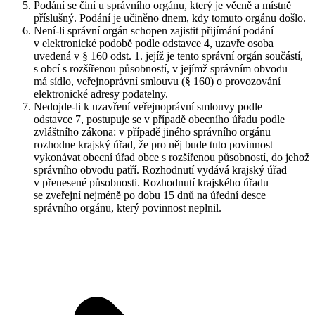
Podání se činí u správního orgánu, který je věcně a místně
příslušný. Podání je učiněno dnem, kdy tomuto orgánu došlo.
Není-li správní orgán schopen zajistit přijímání podání
v elektronické podobě podle odstavce 4, uzavře osoba
uvedená v § 160 odst. 1. jejíž je tento správní orgán součástí,
s obcí s rozšířenou působností, v jejímž správním obvodu
má sídlo, veřejnoprávní smlouvu (§ 160) o provozování
elektronické adresy podatelny.
Nedojde-li k uzavření veřejnoprávní smlouvy podle
odstavce 7, postupuje se v případě obecního úřadu podle
zvláštního zákona: v případě jiného správního orgánu
rozhodne krajský úřad, že pro něj bude tuto povinnost
vykonávat obecní úřad obce s rozšířenou působností, do jehož
správního obvodu patří. Rozhodnutí vydává krajský úřad
v přenesené působnosti. Rozhodnutí krajského úřadu
se zveřejní nejméně po dobu 15 dnů na úřední desce
správního orgánu, který povinnost neplnil.