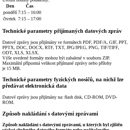
Den
Čas
pondělí
7:15 – 16:00
čtvrtek
7:15 – 17:00
Technické parametry přijímaných datových zpráv
Datové zprávy jsou přijímány ve formátech
PDF, PDF/A, GIF, PPT,
PPTX, DOC, DOCX, RTF, TXT, JPG/JPEG, PNG, TIF/TIFF,
ODT, XLS, XLSX.
Výše uvedené formáty mohou být zabalené v souboru ZIP.
Maximální přípustná velikost přijímané zprávy nebo přílohy
je
15 MB
.
Technické parametry fyzických nosičů, na nichž lze
předávat elektronická data
Datové zprávy jsou přijímány na:
flash disk, CD-ROM, DVD-
ROM.
Způsob nakládání s datovými zprávami
Způsob nakládání s datovými zprávami, u kterých byl zjištěn
výskyt chybného datového formátu nebo počítačového