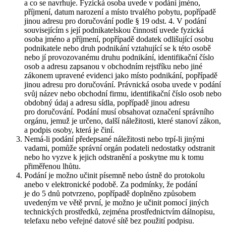
a co se navrhuje. Fyzická osoba uvede v podání jméno,
příjmení, datum narození a místo trvalého pobytu, popřípadě
jinou adresu pro doručování podle § 19 odst. 4. V podání
souvisejícím s její podnikatelskou činností uvede fyzická
osoba jméno a příjmení, popřípadě dodatek odlišující osobu
podnikatele nebo druh podnikání vztahující se k této osobě
nebo jí provozovanému druhu podnikání, identifikační číslo
osob a adresu zapsanou v obchodním rejstříku nebo jiné
zákonem upravené evidenci jako místo podnikání, popřípadě
jinou adresu pro doručování. Právnická osoba uvede v podání
svůj název nebo obchodní firmu, identifikační číslo osob nebo
obdobný údaj a adresu sídla, popřípadě jinou adresu
pro doručování. Podání musí obsahovat označení správního
orgánu, jemuž je určeno, další náležitosti, které stanoví zákon,
a podpis osoby, která je činí.
Nemá-li podání předepsané náležitosti nebo trpí-li jinými
vadami, pomůže správní orgán podateli nedostatky odstranit
nebo ho vyzve k jejich odstranění a poskytne mu k tomu
přiměřenou lhůtu.
Podání je možno učinit písemně nebo ústně do protokolu
anebo v elektronické podobě. Za podmínky, že podání
je do 5 dnů potvrzeno, popřípadě doplněno způsobem
uvedeným ve větě první, je možno je učinit pomocí jiných
technických prostředků, zejména prostřednictvím dálnopisu,
telefaxu nebo veřejné datové sítě bez použití podpisu.