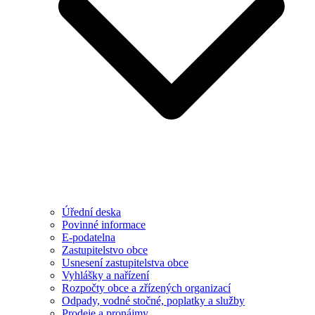
Úřední deska
Povinné informace
E-podatelna
Zastupitelstvo obce
Usnesení zastupitelstva obce
Vyhlášky a nařízení
Rozpočty obce a zřízených organizací
Odpady, vodné stočné, poplatky a služby
Prodeje a pronájmy