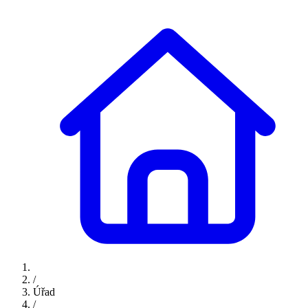
/
Úřad
/