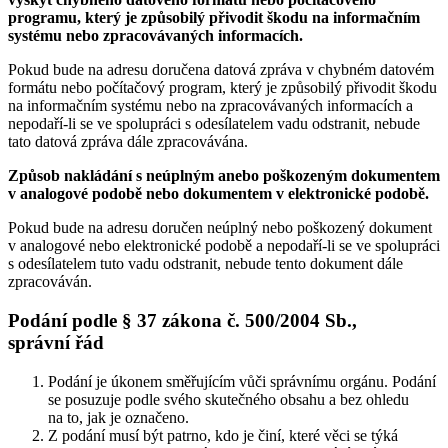
programu, který je způsobilý přivodit škodu na informačním
systému nebo zpracovávaných informacích.
Pokud bude na adresu doručena datová zpráva v chybném datovém
formátu nebo počítačový program, který je způsobilý přivodit škodu
na informačním systému nebo na zpracovávaných informacích a
nepodaří-li se ve spolupráci s odesílatelem vadu odstranit, nebude
tato datová zpráva dále zpracovávána.
Způsob nakládání s neúplným anebo poškozeným dokumentem
v analogové podobě nebo dokumentem v elektronické podobě.
Pokud bude na adresu doručen neúplný nebo poškozený dokument
v analogové nebo elektronické podobě a nepodaří-li se ve spolupráci
s odesílatelem tuto vadu odstranit, nebude tento dokument dále
zpracováván.
Podání podle § 37 zákona č. 500/2004 Sb.,
správní řád
Podání je úkonem směřujícím vůči správnímu orgánu. Podání
se posuzuje podle svého skutečného obsahu a bez ohledu
na to, jak je označeno.
Z podání musí být patrno, kdo je činí, které věci se týká