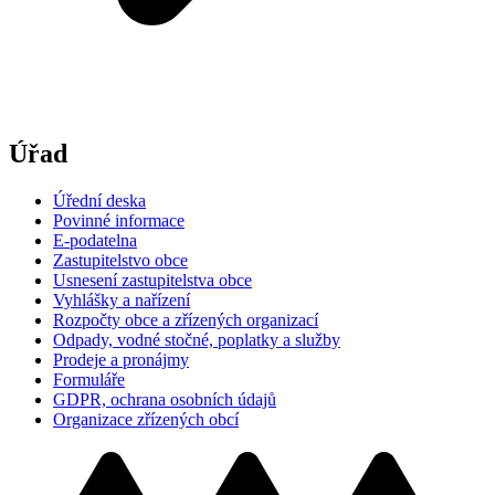
Úřad
Úřední deska
Povinné informace
E-podatelna
Zastupitelstvo obce
Usnesení zastupitelstva obce
Vyhlášky a nařízení
Rozpočty obce a zřízených organizací
Odpady, vodné stočné, poplatky a služby
Prodeje a pronájmy
Formuláře
GDPR, ochrana osobních údajů
Organizace zřízených obcí