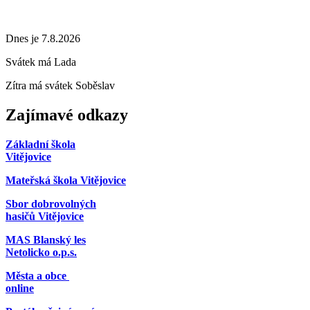
Dnes je 7.8.2026
Svátek má
Lada
Zítra má svátek
Soběslav
Zajímavé odkazy
Základní škola
Vitějovice
Mateřská škola Vitějovice
Sbor dobrovolných
hasičů Vitějovice
MAS Blanský les
Netolicko o.p.s.
Města a obce
online