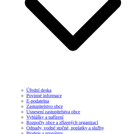
Úřední deska
Povinné informace
E-podatelna
Zastupitelstvo obce
Usnesení zastupitelstva obce
Vyhlášky a nařízení
Rozpočty obce a zřízených organizací
Odpady, vodné stočné, poplatky a služby
Prodeje a pronájmy