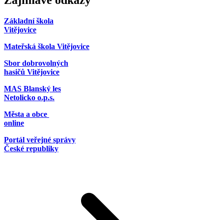
Zajímavé odkazy
Základní škola
Vitějovice
Mateřská škola Vitějovice
Sbor dobrovolných
hasičů Vitějovice
MAS Blanský les
Netolicko o.p.s.
Města a obce
online
Portál veřejné správy
České republiky